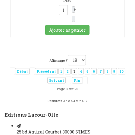
1480
+
–
Ajouter au panier
Affichage #
Début
Précédent
1
2
3
4
5
6
7
8
9
10
Suivant
Fin
Page 3 sur 25
Résultats 37 à 54 sur 437
Editions Lacour-Ollé
25 bd Amiral Courbet 30000 NIMES