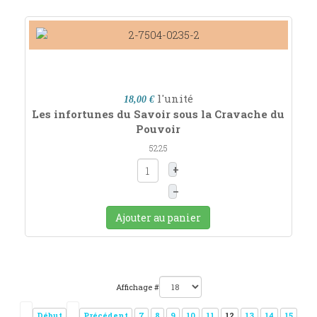
l'unité
18,00 €
Les infortunes du Savoir sous la Cravache du
Pouvoir
5225
+
–
Ajouter au panier
Affichage #
Début
Précédent
7
8
9
10
11
12
13
14
15