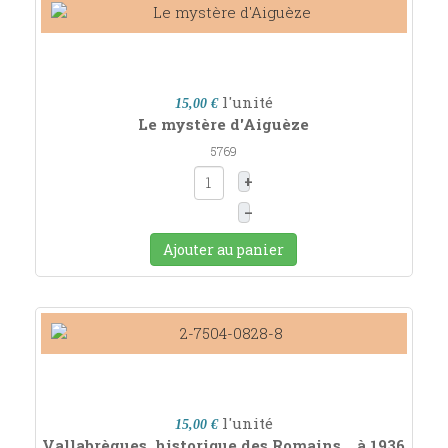
l'unité
15,00 €
Le mystère d'Aiguèze
5769
+
–
Ajouter au panier
l'unité
15,00 €
Vallabrègues, historique des Romains... à 1936