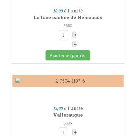
l'unité
10,00 €
La face cachée de Némausus
5660
+
–
Ajouter au panier
l'unité
15,00 €
Valleraugue
3335
+