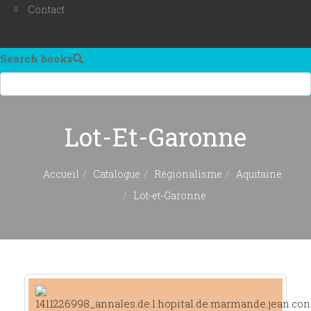
Contact
Search books
Lot-Et-Garonne
Accueil
Catalogue
Régionalisme
Aquitaine
Lot-et-Garonne