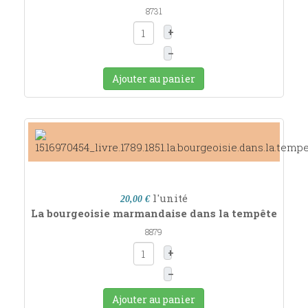
8731
+
–
Ajouter au panier
l'unité
20,00 €
La bourgeoisie marmandaise dans la tempête
8879
+
–
Ajouter au panier