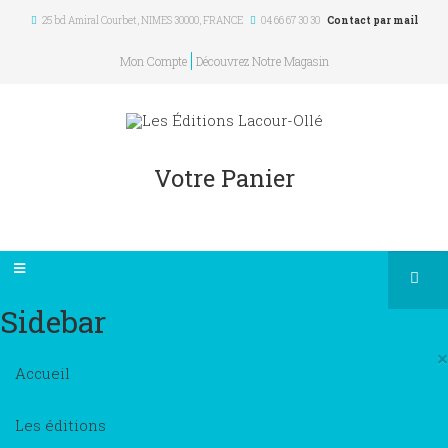
25 bd Amiral Courbet
, NIMES
30000
,
FRANCE
04 66 67 30 30
Contact par mail
Mon Compte
Découvrez Notre Magasin
Votre Panier
Sidebar
×
Accueil
Les éditions