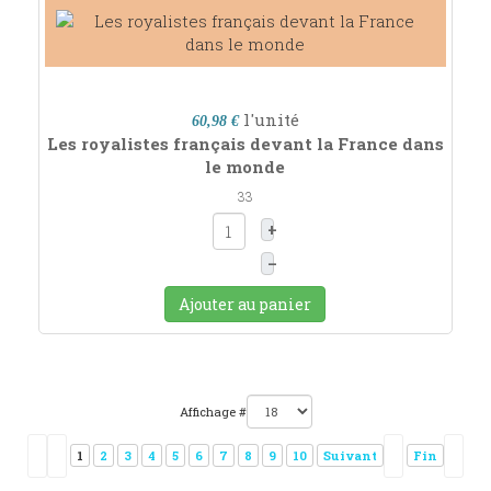
l'unité
60,98 €
Les royalistes français devant la France dans
le monde
33
+
–
Ajouter au panier
Affichage #
1
2
3
4
5
6
7
8
9
10
Suivant
Fin