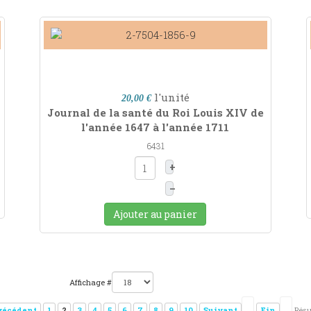
l'unité
20,00 €
Journal de la santé du Roi Louis XIV de
l'année 1647 à l'année 1711
6431
+
–
Ajouter au panier
Affichage #
récédent
1
2
3
4
5
6
7
8
9
10
Suivant
Fin
Résu