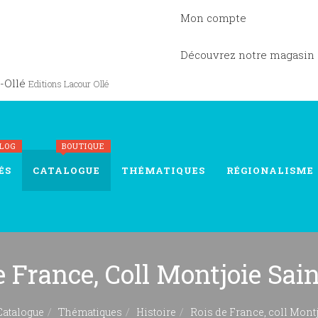
Mon compte
Découvrez notre magasin
-Ollé
Editions Lacour Ollé
BLOG
BOUTIQUE
ÉS
CATALOGUE
THÉMATIQUES
RÉGIONALISME
e France, Coll Montjoie Sai
Catalogue
Thématiques
Histoire
Rois de France, coll Mont