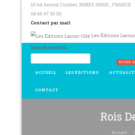
25 bd Amiral Courbet
, NIMES
30000
,
FRANCE
04 66 67 30 30
Contact par mail
Les Éditions Lacour
Search books
NOTRE 
ACCUEIL
LES ÉDITIONS
ACTUALIT
CONTACT
Rois D
Accueil