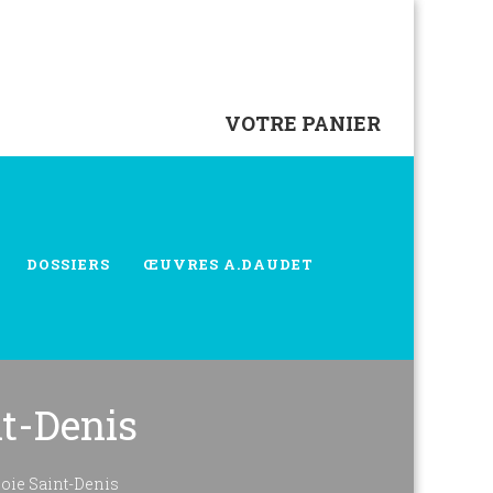
VOTRE PANIER
DOSSIERS
ŒUVRES A.DAUDET
nt-Denis
joie Saint-Denis