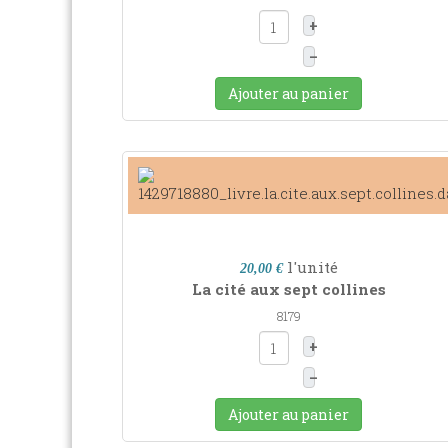
+
–
Ajouter au panier
l'unité
20,00 €
La cité aux sept collines
8179
+
–
Ajouter au panier