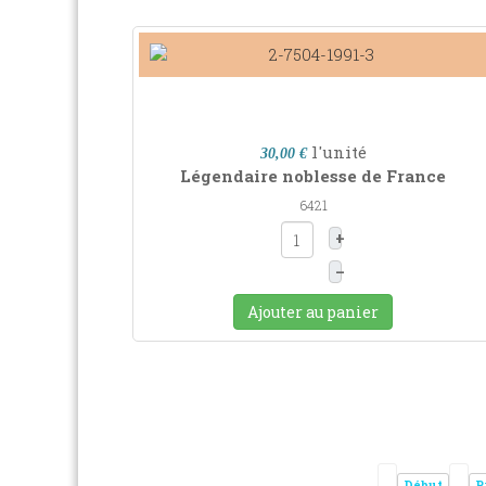
l'unité
30,00 €
Légendaire noblesse de France
6421
+
–
Ajouter au panier
Début
P