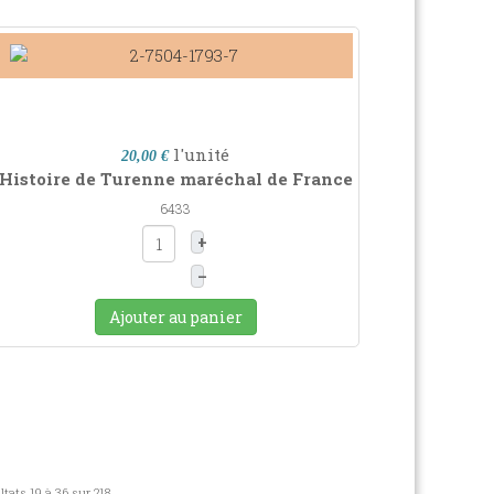
l'unité
20,00 €
Histoire de Turenne maréchal de France
6433
+
–
Ajouter au panier
ltats 19 à 36 sur 218