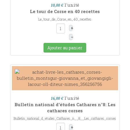
l'unité
10,00 €
Le tour de Corse en 40 recettes
Le_tour_de_Corse_en_40_recettes
+
–
Ajouter au panier
l'unité
16,00 €
Bulletin national d'études Cathares n°8: Les
cathares corses
Bulletin_national_d_etudes_Cathares_n__8__Les_cathares_corses
+