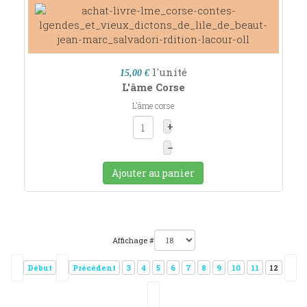
l'unité
15,00 €
L'âme Corse
L'âme corse
+
–
Ajouter au panier
Affichage #
Début
Précédent
3
4
5
6
7
8
9
10
11
12