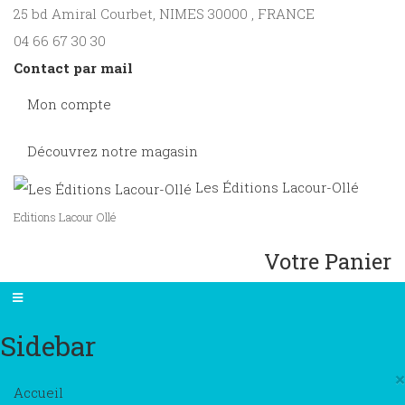
25 bd Amiral Courbet
, NIMES
30000
,
FRANCE
04 66 67 30 30
Contact par mail
Mon compte
Découvrez notre magasin
Les Éditions Lacour-Ollé
Editions Lacour Ollé
Votre Panier
Sidebar
×
Accueil