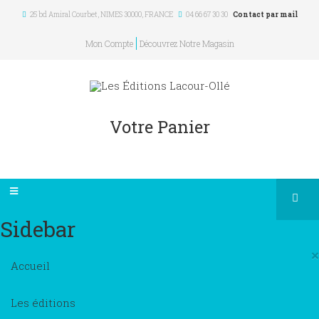
25 bd Amiral Courbet
, NIMES
30000
,
FRANCE
04 66 67 30 30
Contact par mail
Mon Compte
Découvrez Notre Magasin
Votre Panier
Sidebar
×
Accueil
Les éditions