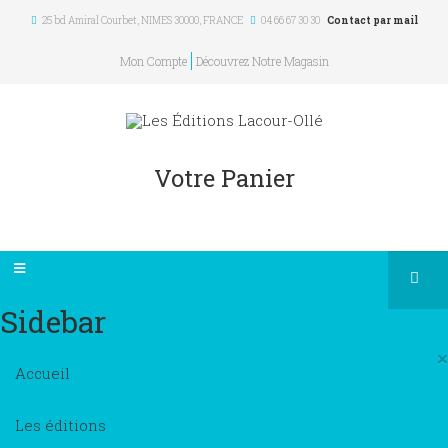
25 bd Amiral Courbet
, NIMES
30000
,
FRANCE
04 66 67 30 30
Contact par mail
Mon Compte
Découvrez Notre Magasin
Votre Panier
Sidebar
×
Accueil
Les éditions