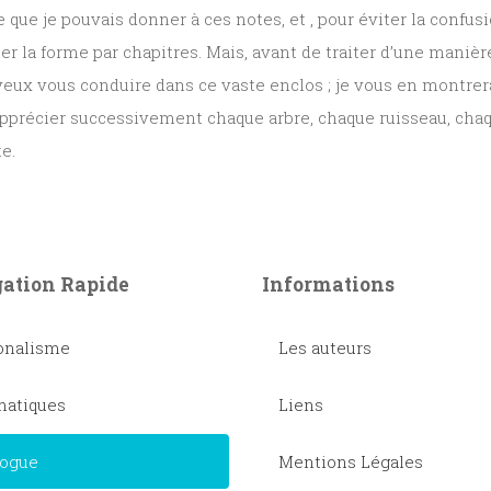
e que je pouvais donner à ces notes, et , pour éviter la confu
er la forme par chapitres. Mais, avant de traiter d’une manièr
veux vous conduire dans ce vaste enclos ; je vous en montrerai
apprécier successivement chaque arbre, chaque ruisseau, chaq
e.
ation Rapide
Informations
onalisme
Les auteurs
atiques
Liens
logue
Mentions Légales