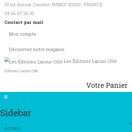
25 bd Amiral Courbet
, NIMES
30000
,
FRANCE
04 66 67 30 30
Contact par mail
Mon compte
Découvrez notre magasin
Les Éditions Lacour-Ollé
Editions Lacour Ollé
Votre Panier
Sidebar
×
Accueil