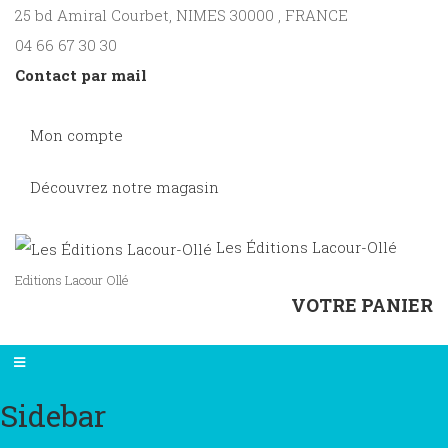
25 bd Amiral Courbet
, NIMES
30000
,
FRANCE
04 66 67 30 30
Contact par mail
Mon compte
Découvrez notre magasin
Les Éditions Lacour-Ollé
Editions Lacour Ollé
VOTRE PANIER
Sidebar