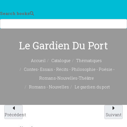
Search books
Le Gardien Du Port
Accueil
Catalogue
Thématiques
Contes- Essais - Récits - Philosophie - Poésie -
Romans-Nouvelles-Théâtre
Romans - Nouvelles
Le gardien du port
Précédent
Suivant