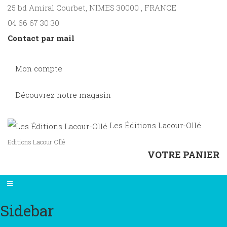
25 bd Amiral Courbet
, NIMES
30000
,
FRANCE
04 66 67 30 30
Contact par mail
Mon compte
Découvrez notre magasin
Les Éditions Lacour-Ollé
Editions Lacour Ollé
VOTRE PANIER
Sidebar