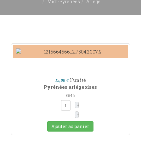
Midi-Pyrénées
Ariège
l'unité
15,00 €
Pyrénées ariégeoises
6546
+
–
Ajouter au panier