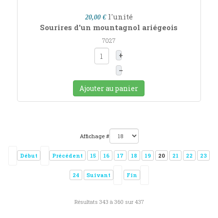
l'unité
20,00 €
Sourires d'un mountagnol ariégeois
7027
+
–
Ajouter au panier
Affichage #
Début
Précédent
15
16
17
18
19
20
21
22
23
24
Suivant
Fin
Résultats 343 à 360 sur 437