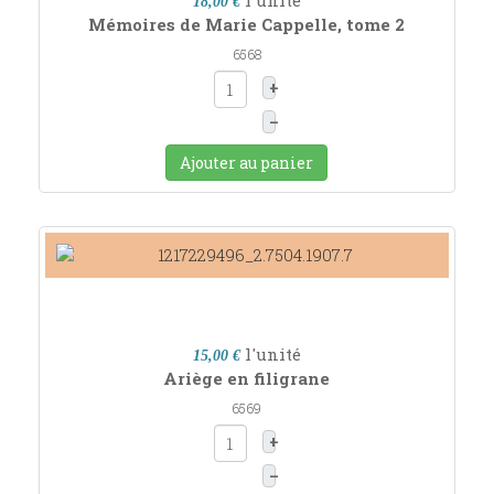
l'unité
18,00 €
Mémoires de Marie Cappelle, tome 2
6568
+
–
Ajouter au panier
l'unité
15,00 €
Ariège en filigrane
6569
+
–