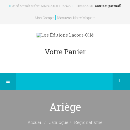
25 bd Amiral Courbet
, NIMES
30000
,
FRANCE
04 66 67 30 30
Contact par mail
Mon Compte
Découvrez Notre Magasin
Votre Panier
Ariège
Accueil
Catalogue
Régionalisme