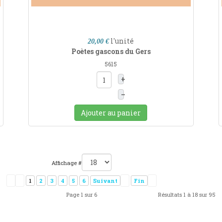
l'unité
20,00 €
Poètes gascons du Gers
5615
+
–
Ajouter au panier
Affichage #
1
2
3
4
5
6
Suivant
Fin
Page 1 sur 6
Résultats 1 à 18 sur 95