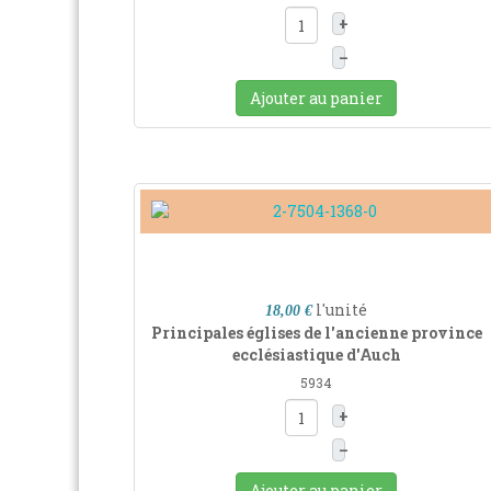
+
–
Ajouter au panier
l'unité
18,00 €
Principales églises de l'ancienne province
ecclésiastique d'Auch
5934
+
–
Ajouter au panier