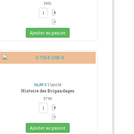
5951
+
–
Ajouter au panier
l'unité
16,00 €
Histoire des Brigandages
5790
+
–
Ajouter au panier