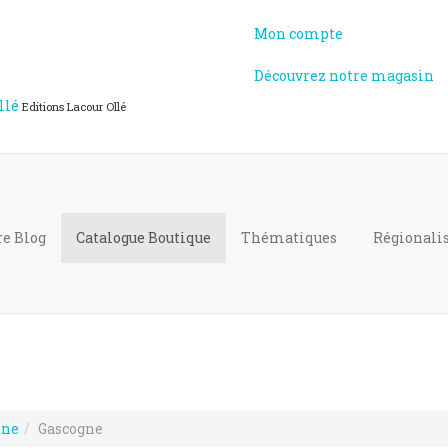
Mon compte
Découvrez notre magasin
llé
Editions Lacour Ollé
re Blog
Catalogue
Boutique
Thématiques
Régional
ine
Gascogne