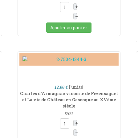
+
–
Ajouter au panier
l'unité
12,00 €
Charles d'Armagnac vicomte de Fezensaguet
et La vie de Château en Gascogne au XVème
siècle
5922
+
–