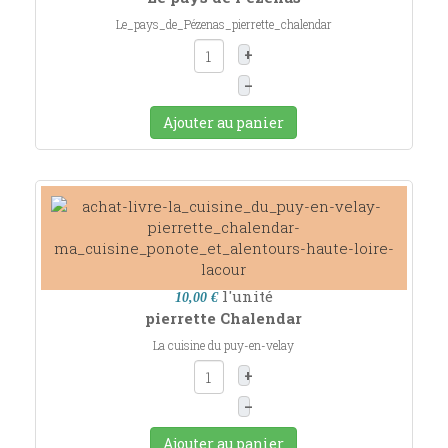
Le_pays_de_Pézenas_pierrette_chalendar
+
–
Ajouter au panier
l'unité
10,00 €
pierrette Chalendar
La cuisine du puy-en-velay
+
–
Ajouter au panier