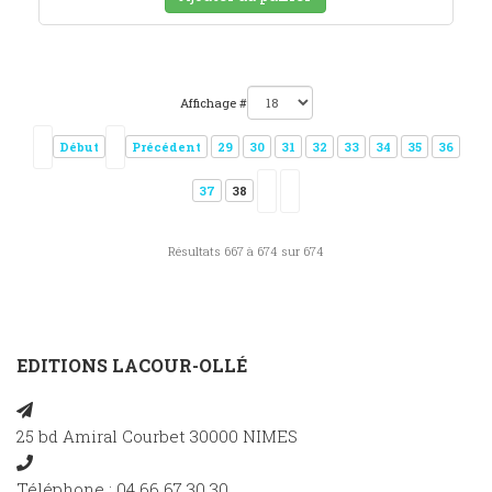
Affichage #
Début
Précédent
29
30
31
32
33
34
35
36
37
38
Résultats 667 à 674 sur 674
EDITIONS LACOUR-OLLÉ
25 bd Amiral Courbet 30000 NIMES
Téléphone : 04 66 67 30 30