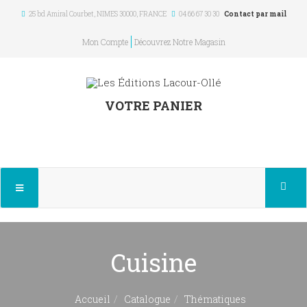
25 bd Amiral Courbet
, NIMES
30000
,
FRANCE
04 66 67 30 30
Contact par mail
Mon Compte
Découvrez Notre Magasin
VOTRE PANIER
Cuisine
Accueil
Catalogue
Thématiques