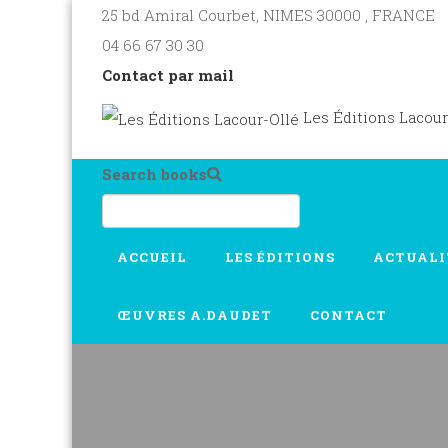
25 bd Amiral Courbet
, NIMES
30000
,
FRANCE
04 66 67 30 30
Contact par mail
Les Éditions Lacour
Search books
ACCUEIL
LES ÉDITIONS
ACTUALI
ŒUVRES A.DAUDET
CONTACT