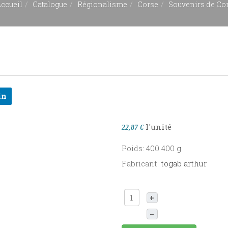
ccueil
Catalogue
Régionalisme
Corse
Souvenirs de Co
in
l'unité
22,87 €
Poids: 400 400 g
Fabricant:
togab arthur
+
–