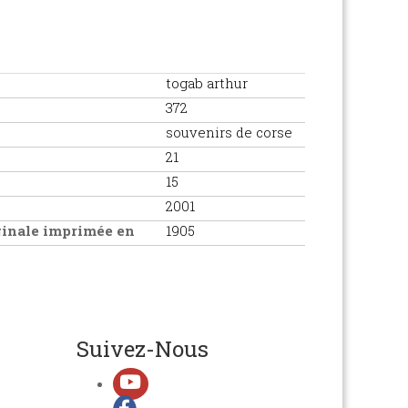
togab arthur
372
souvenirs de corse
21
15
2001
iginale imprimée en
1905
Suivez-Nous