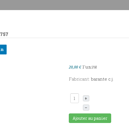
5757
in
l'unité
20,00 €
Fabricant:
barante c.j.
+
–
Ajouter au panier