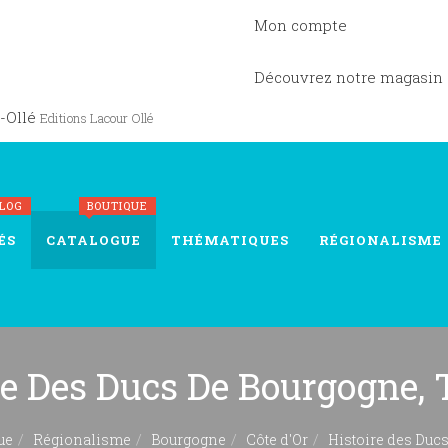
Mon compte
Découvrez notre magasin
-Ollé
Editions Lacour Ollé
BLOG
BOUTIQUE
ÉS
CATALOGUE
THÉMATIQUES
RÉGIONALISME
re Des Ducs De Bourgogne,
ue
Régionalisme
Bourgogne
Côte d'Or
Histoire des Duc