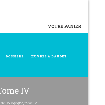
VOTRE PANIER
DOSSIERS
ŒUVRES A.DAUDET
 Tome IV
s de Bourgogne, tome IV