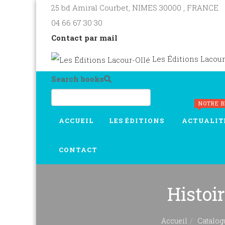
25 bd Amiral Courbet
, NIMES
30000
,
FRANCE
04 66 67 30 30
Contact par mail
Les Éditions Lacour
Search books
NOTRE 
ACCUEIL
LES ÉDITIONS
ACTUALIT
CONTACT
Histoi
Accueil
Catalog