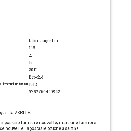
fabre augustin
138
21
15
2012
Broché
le imprimée en
1912
9782750429942
ges : la VERITÉ.
non pas une lumière nouvelle, mais une lumière
e nouvelle l'apostasie touche à sa fin !