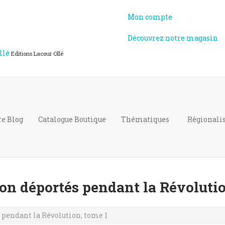
Mon compte
Découvrez notre magasin
llé
Editions Lacour Ollé
re Blog
Catalogue
Boutique
Thématiques
Régional
ron déportés pendant la Révolutio
s pendant la Révolution, tome 1