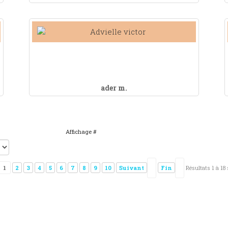
ader m.
Affichage #
1
2
3
4
5
6
7
8
9
10
Suivant
Fin
Résultats 1 à 18