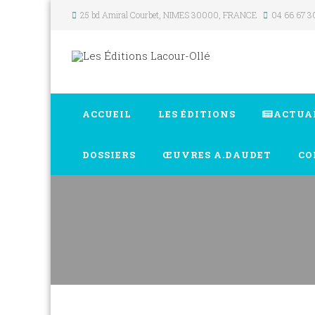
25 bd Amiral Courbet
, NIMES
30000
,
FRANCE
04 66 67 3
ACCUEIL
LES ÉDITIONS
ACTUA
DOSSIERS
ŒUVRES A.DAUDET
CO