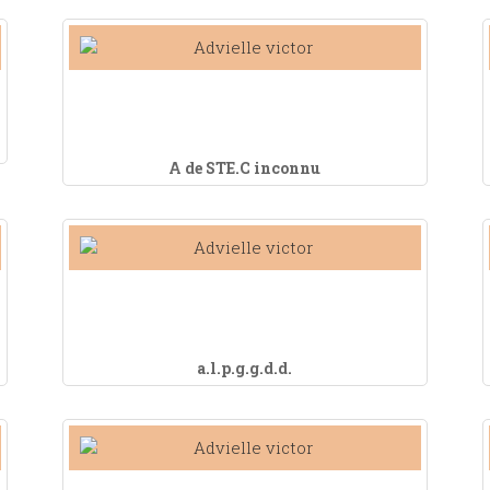
A de STE.C inconnu
a.l.p.g.g.d.d.