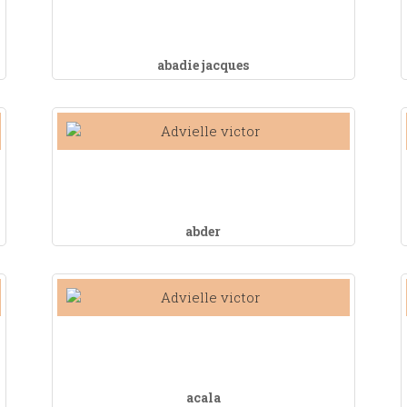
abadie jacques
abder
acala