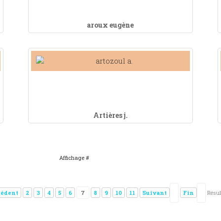
aroux eugène
Artières j.
Affichage #
cédent
2
3
4
5
6
7
8
9
10
11
Suivant
Fin
Résul