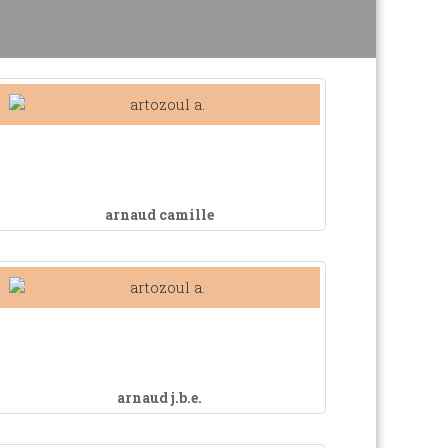
arnaud camille
arnaud j.b.e.