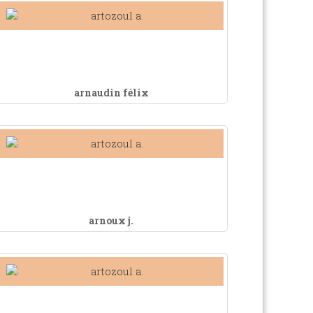
arnaudin félix
arnoux j.