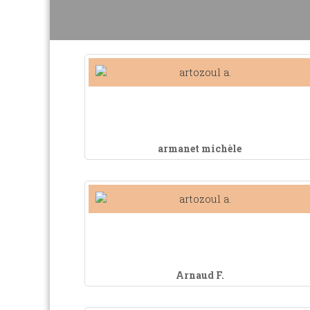
armanet michèle
Arnaud F.