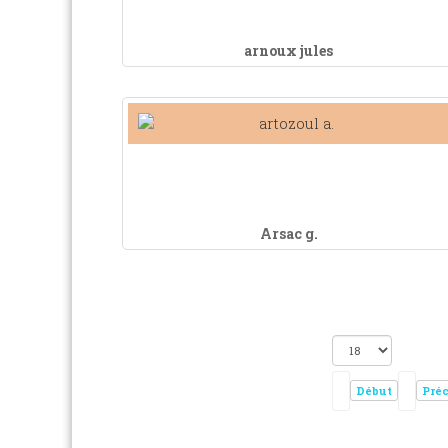
arnoux jules
Arsac g.
Début
Pré