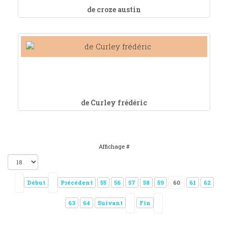
de croze austin
de Curley frédéric
Affichage #
Début
Précédent
55
56
57
58
59
60
61
62
63
64
Suivant
Fin