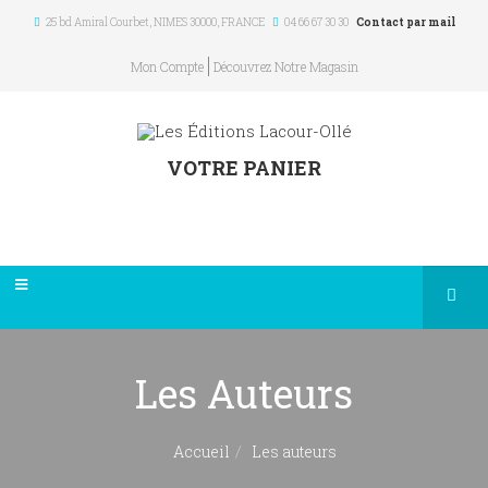
25 bd Amiral Courbet
, NIMES
30000
,
FRANCE
04 66 67 30 30
Contact par mail
Mon Compte
Découvrez Notre Magasin
VOTRE PANIER
Les Auteurs
Accueil
Les auteurs