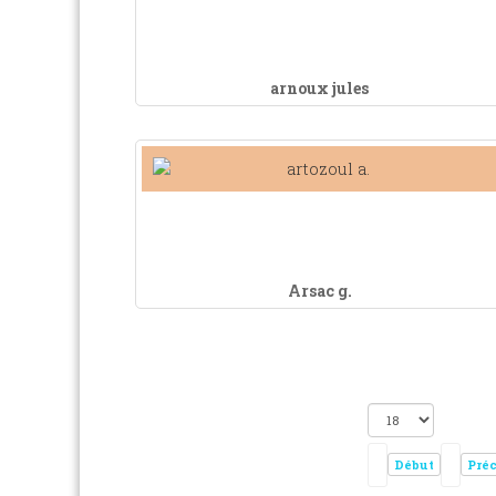
arnoux jules
Arsac g.
Début
Pré