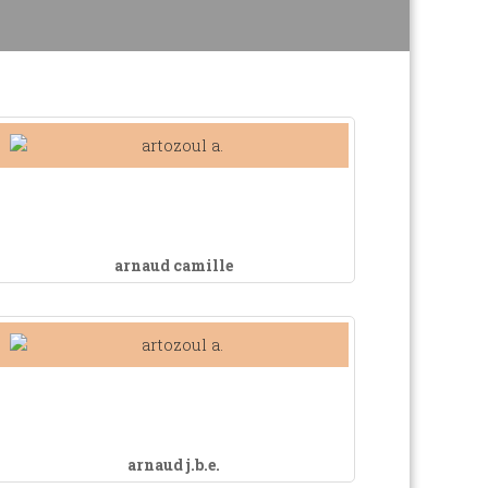
arnaud camille
arnaud j.b.e.