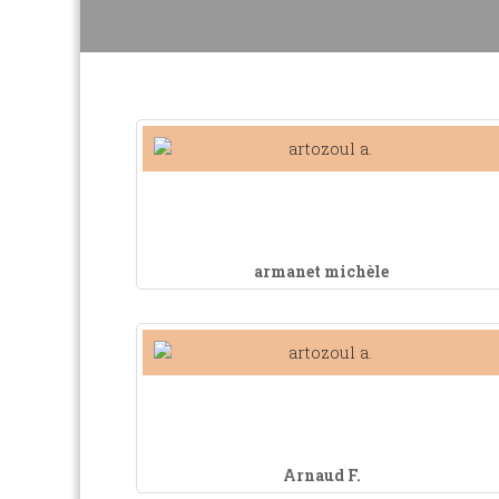
armanet michèle
Arnaud F.