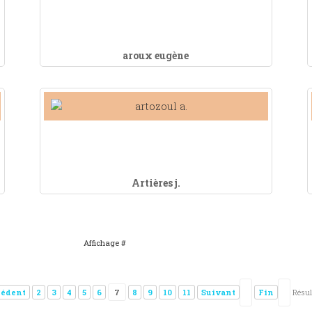
aroux eugène
Artières j.
Affichage #
cédent
2
3
4
5
6
7
8
9
10
11
Suivant
Fin
Résul