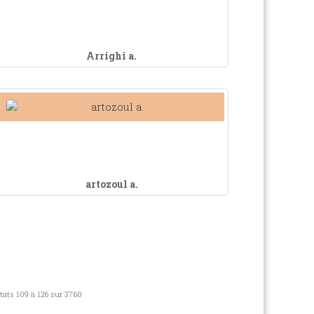
Arrighi a.
artozoul a.
tats 109 à 126 sur 3760