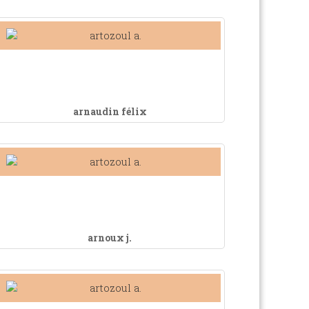
arnaudin félix
arnoux j.