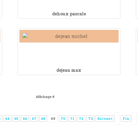
dehoux pascale
dejean max
Affichage #
t
64
65
66
67
68
69
70
71
72
73
Suivant
Fin