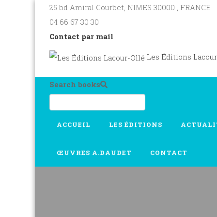
25 bd Amiral Courbet
, NIMES
30000
,
FRANCE
04 66 67 30 30
Contact par mail
Les Éditions Lacour
Search books
ACCUEIL
LES ÉDITIONS
ACTUALI
ŒUVRES A.DAUDET
CONTACT