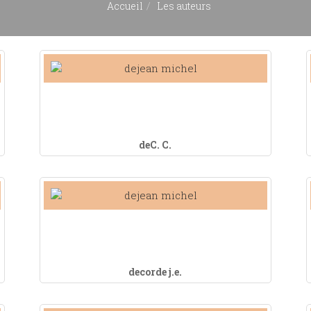
Accueil
Les auteurs
deC. C.
decorde j.e.