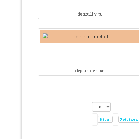
degrully p.
dejean denise
Début
Précéden