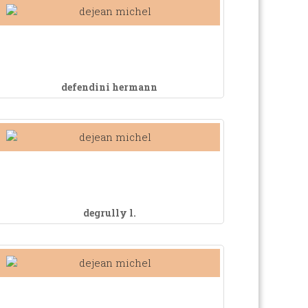
defendini hermann
degrully l.