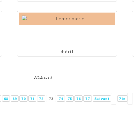
didrit
Affichage #
68
69
70
71
72
73
74
75
76
77
Suivant
Fin