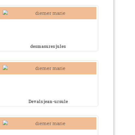
desmasures jules
Devals jean-ursule