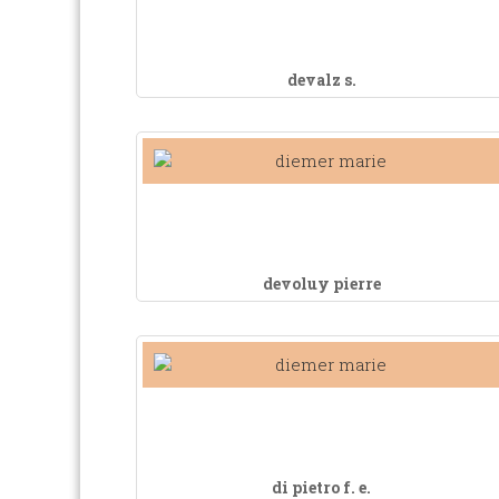
devalz s.
devoluy pierre
di pietro f. e.