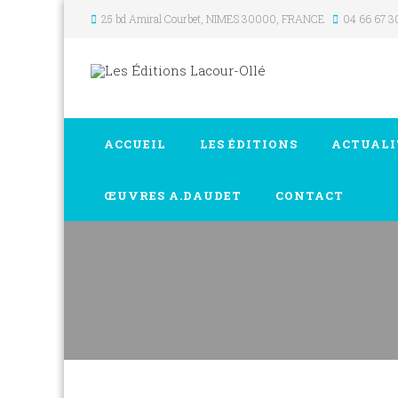
25 bd Amiral Courbet
, NIMES
30000
,
FRANCE
04 66 67 3
ACCUEIL
LES ÉDITIONS
ACTUALI
ŒUVRES A.DAUDET
CONTACT