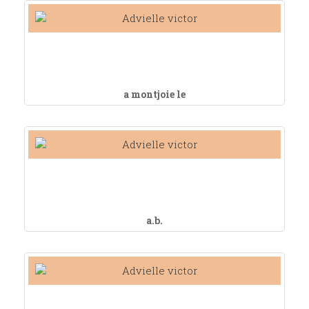
a montjoie le
a.b.