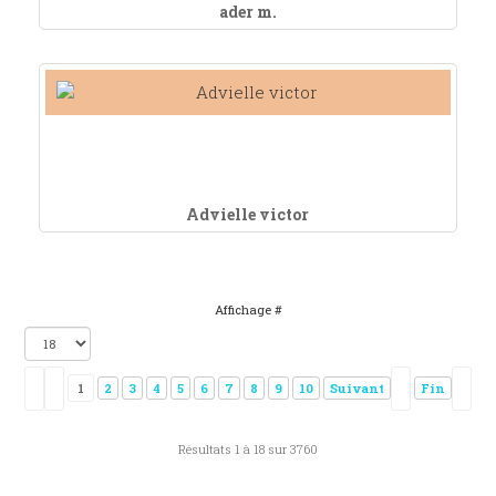
ader m.
Advielle victor
Affichage #
1
2
3
4
5
6
7
8
9
10
Suivant
Fin
Résultats 1 à 18 sur 3760