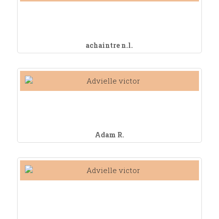
achaintre n.l.
Adam R.