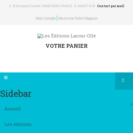
25 bd Amiral Courbet
, NIMES
30000
,
FRANCE
04 66 67 30 30
Contact par mail
Mon Compte
Découvrez Notre Magasin
VOTRE PANIER
Sidebar
×
Accueil
Les éditions