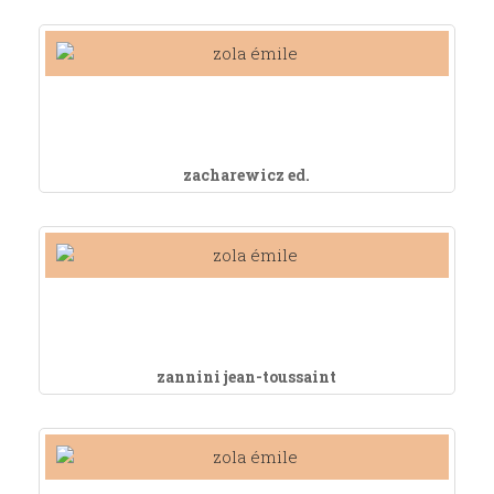
zacharewicz ed.
zannini jean-toussaint