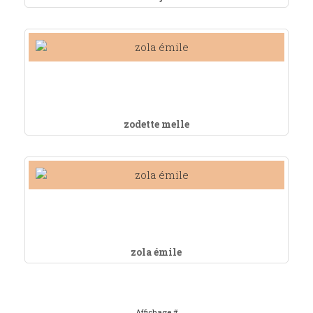
zodette melle
zola émile
Affichage #