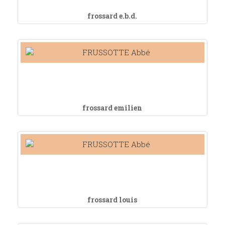
frossard e.b.d.
frossard emilien
frossard louis