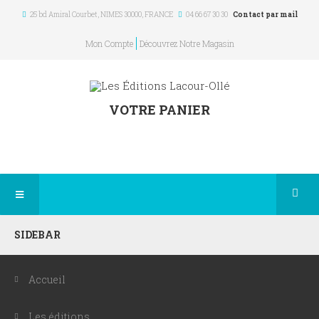
25 bd Amiral Courbet
, NIMES
30000
,
FRANCE
04 66 67 30 30
Contact par mail
Mon Compte
Découvrez Notre Magasin
VOTRE PANIER
×
SIDEBAR
Accueil
Les éditions