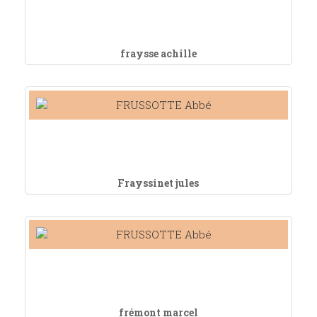
fraysse achille
Frayssinet jules
frémont marcel