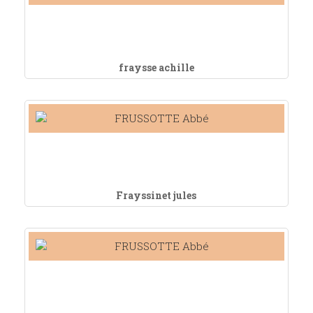
fraysse achille
Frayssinet jules