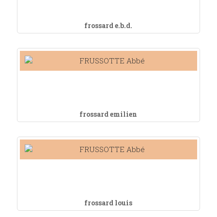
frossard e.b.d.
frossard emilien
frossard louis