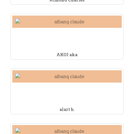
AKOI aka
alart b.