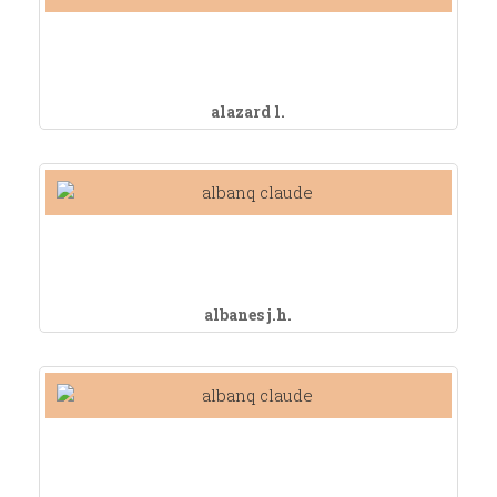
alazard l.
albanes j.h.