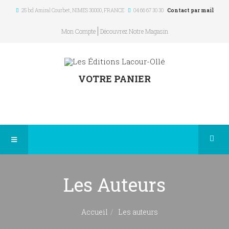
25 bd Amiral Courbet
, NIMES
30000
,
FRANCE
04 66 67 30 30
Contact par mail
Mon Compte
Découvrez Notre Magasin
VOTRE PANIER
Les Auteurs
Accueil
Les auteurs