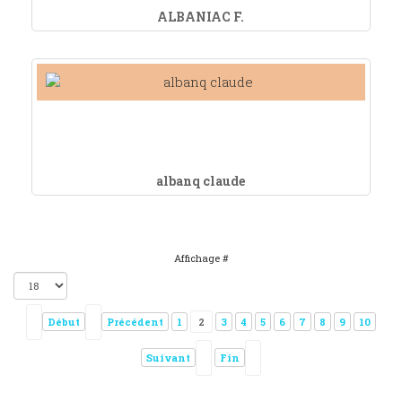
ALBANIAC F.
albanq claude
Affichage #
Début
Précédent
1
2
3
4
5
6
7
8
9
10
Suivant
Fin