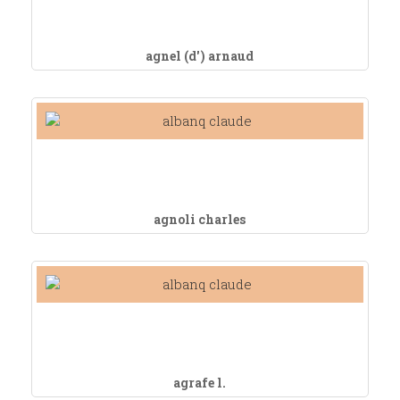
agnel (d') arnaud
agnoli charles
agrafe l.