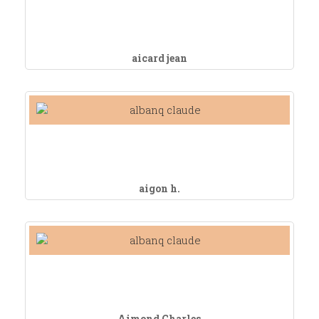
aicard jean
aigon h.
Aimond Charles