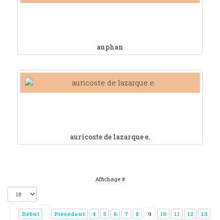
auphan
auricoste de lazarque e.
Affichage #
Début
Précédent
4
5
6
7
8
9
10
11
12
13