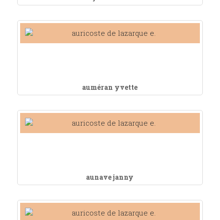
auméran yvette
aunave janny