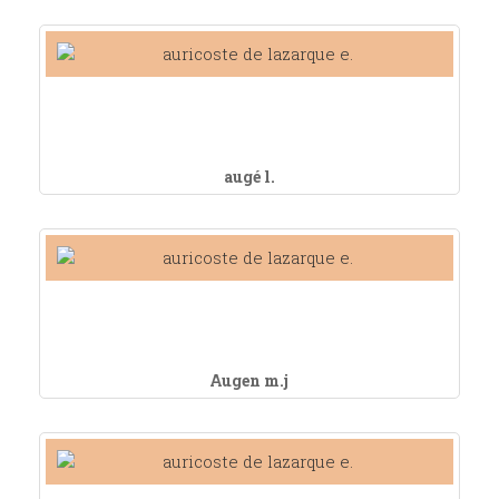
augé l.
Augen m.j