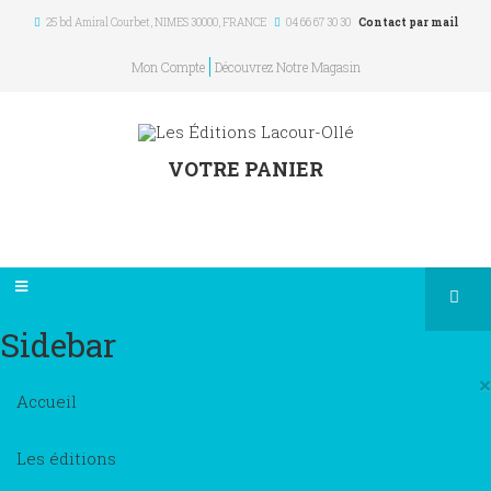
25 bd Amiral Courbet
, NIMES
30000
,
FRANCE
04 66 67 30 30
Contact par mail
Mon Compte
Découvrez Notre Magasin
VOTRE PANIER
Sidebar
×
Accueil
Les éditions