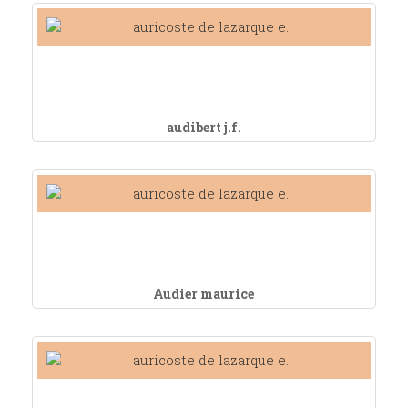
audibert j.f.
Audier maurice