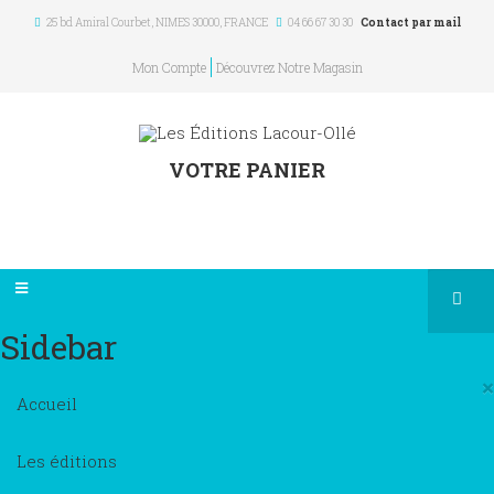
25 bd Amiral Courbet
, NIMES
30000
,
FRANCE
04 66 67 30 30
Contact par mail
Mon Compte
Découvrez Notre Magasin
VOTRE PANIER
Sidebar
×
Accueil
Les éditions