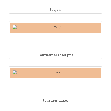
toujan
Tournebise roselyne
tournier m.j.o.