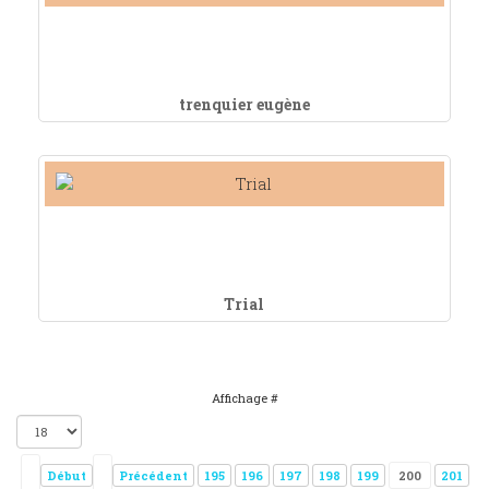
trenquier eugène
Trial
Affichage #
Début
Précédent
195
196
197
198
199
200
201