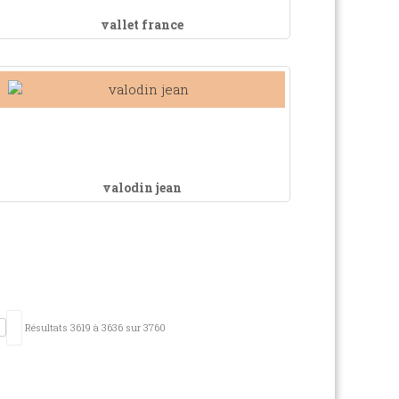
vallet france
valodin jean
n
Résultats 3619 à 3636 sur 3760