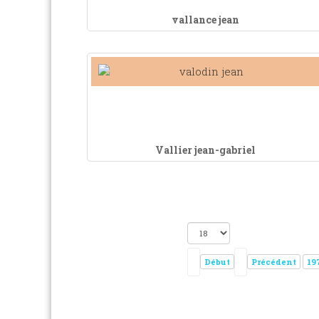
vallance jean
Vallier jean-gabriel
Début
Précédent
19