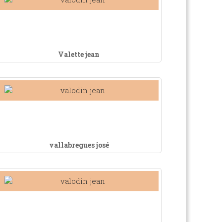
Valette jean
vallabregues josé