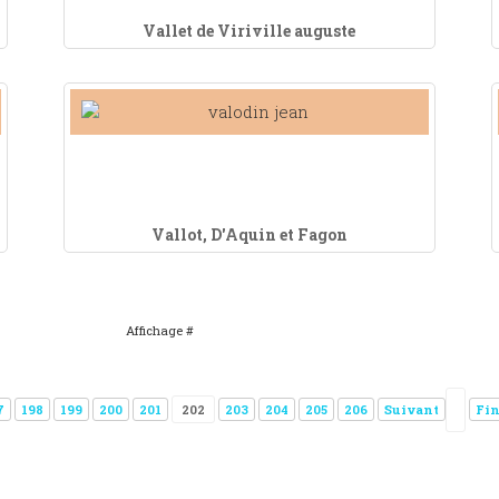
Vallet de Viriville auguste
Vallot, D'Aquin et Fagon
Affichage #
7
198
199
200
201
202
203
204
205
206
Suivant
Fi