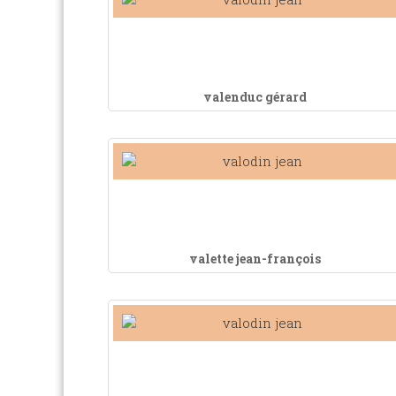
valenduc gérard
valette jean-françois