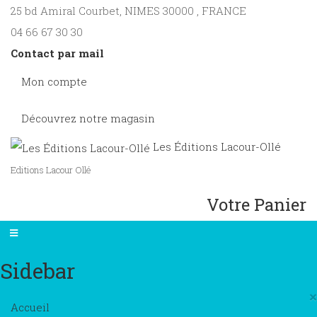
25 bd Amiral Courbet
, NIMES
30000
,
FRANCE
04 66 67 30 30
Contact par mail
Mon compte
Découvrez notre magasin
Les Éditions Lacour-Ollé
Editions Lacour Ollé
Votre Panier
Sidebar
×
Accueil