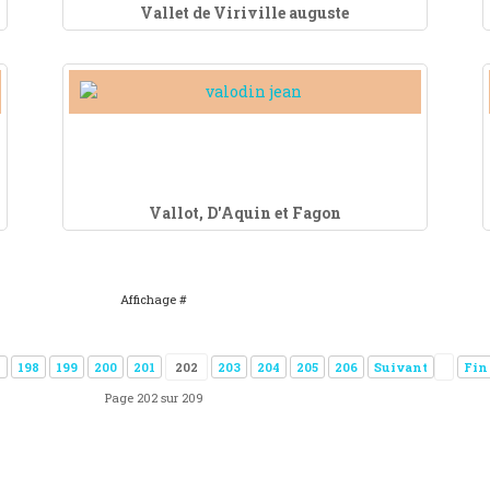
Vallet de Viriville auguste
Vallot, D'Aquin et Fagon
Affichage #
7
198
199
200
201
202
203
204
205
206
Suivant
Fin
Page 202 sur 209