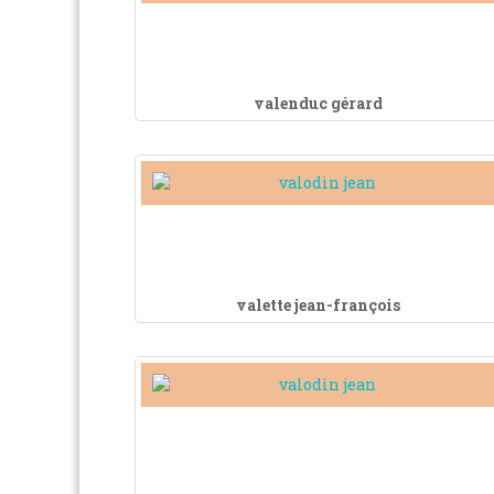
valenduc gérard
valette jean-françois