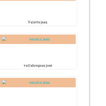
Valette jean
vallabregues josé