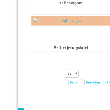
vallance jean
Vallier jean-gabriel
Début
Précédent
19