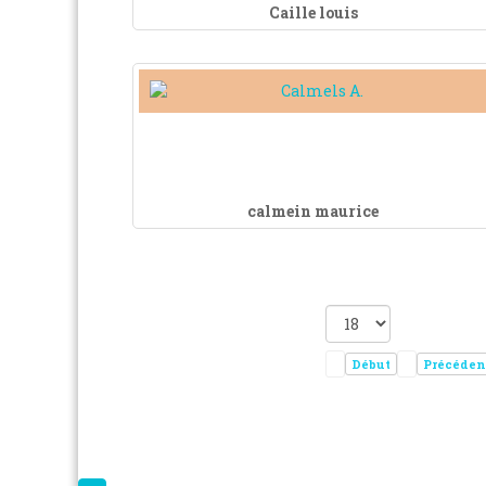
Caille louis
calmein maurice
Début
Précéden