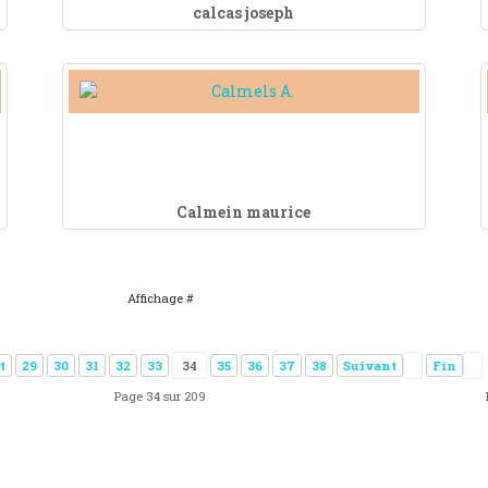
calcas joseph
Calmein maurice
Affichage #
t
29
30
31
32
33
34
35
36
37
38
Suivant
Fin
Page 34 sur 209