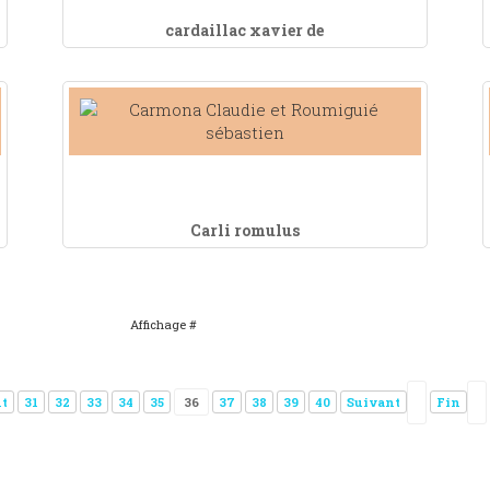
cardaillac xavier de
Carli romulus
Affichage #
t
31
32
33
34
35
36
37
38
39
40
Suivant
Fin