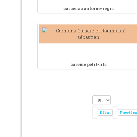
carcenac antoine-régis
careme petit-fils
Début
Précéden