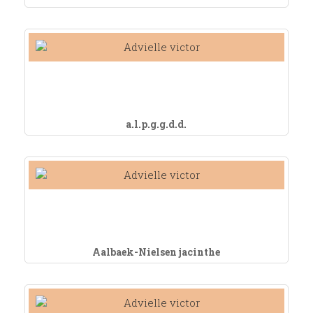
a.l.p.g.g.d.d.
Aalbaek-Nielsen jacinthe