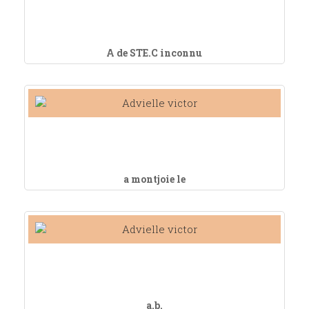
A de STE.C inconnu
a montjoie le
a.b.