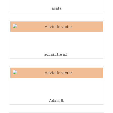
acala
achaintre n.l.
Adam R.