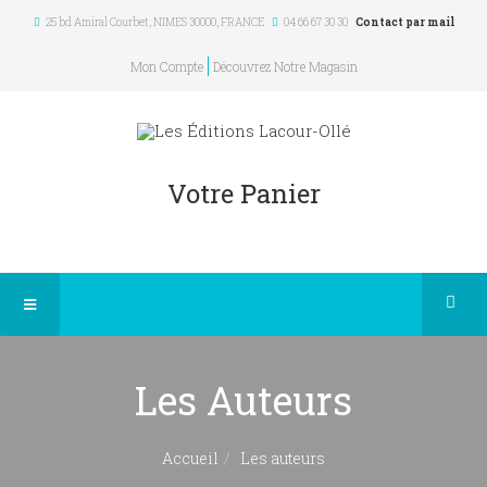
25 bd Amiral Courbet
, NIMES
30000
,
FRANCE
04 66 67 30 30
Contact par mail
Mon Compte
Découvrez Notre Magasin
Votre Panier
Les Auteurs
Accueil
Les auteurs