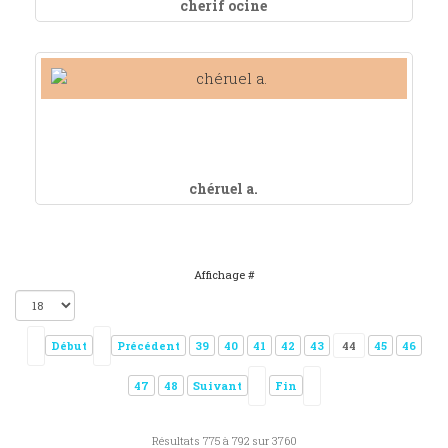
cherif ocine
chéruel a.
Affichage #
Début
Précédent
39
40
41
42
43
44
45
46
47
48
Suivant
Fin
Résultats 775 à 792 sur 3760