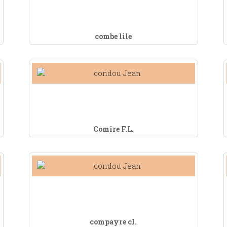
combe lile
Comire F.L.
compayre cl.