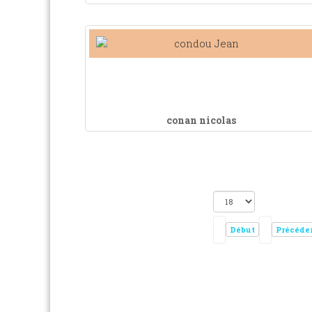
conan nicolas
Début
Précéde