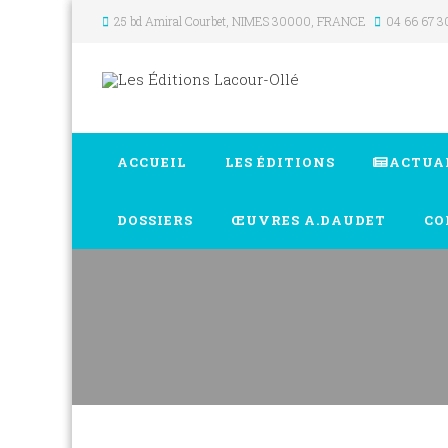
25 bd Amiral Courbet
, NIMES
30000
,
FRANCE
04 66 67 3
ACCUEIL
LES ÉDITIONS
ACTUA
DOSSIERS
ŒUVRES A.DAUDET
CO