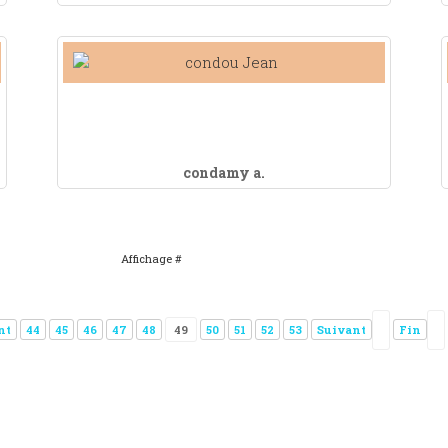
condamy a.
Affichage #
nt
44
45
46
47
48
49
50
51
52
53
Suivant
Fin