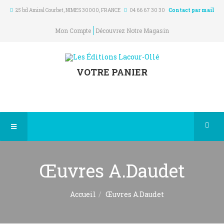
25 bd Amiral Courbet
, NIMES
30000
,
FRANCE
04 66 67 30 30
Contact par mail
Mon Compte
Découvrez Notre Magasin
VOTRE PANIER
Œuvres A.Daudet
Accueil
Œuvres A.Daudet