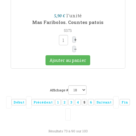
l'unité
5,90 €
Mas Faribolos. Countes patois
5373
+
–
Ajouter au panier
Affichage #
Début
Précédent
1
2
3
4
5
6
Suivant
Fin
Résultats 73 à 90 sur 103