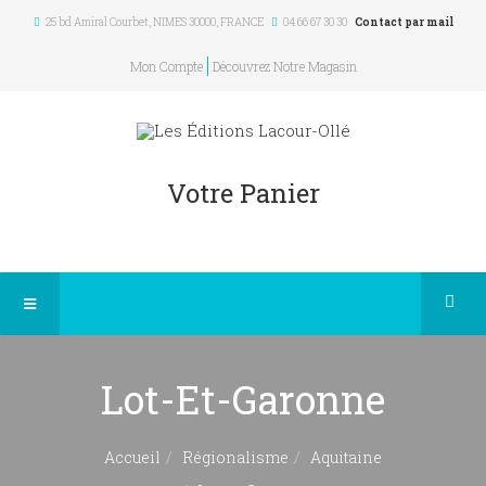
25 bd Amiral Courbet
, NIMES
30000
,
FRANCE
04 66 67 30 30
Contact par mail
Mon Compte
Découvrez Notre Magasin
Votre Panier
Lot-Et-Garonne
Accueil
Régionalisme
Aquitaine