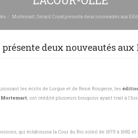
LACOUR-OLLE
tés
Mortemart, Gérard Coyat présente deux nouveautés aux Ed
t présente deux nouveautés au
éunissant les écrits de Lorgue et de René Rougerie, les
éditio
à
Mortemart
, ont réédité plusieurs bouquins ayant trait à l'hi
oisons, qui éclaboussa la Cour du Roi soleil de 1679 à 1682 e