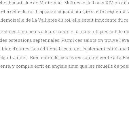
hechouart, duc de Mortemart. Maîtresse de Louis XIV, on dit q
 à celle du roi. Il apparaît aujourd'hui que si elle fréquenta 
emoiselle de La Vallières du roi, elle serait innocente du re
ent des Limousins à leurs saints et à leurs reliques fait de not
 des ostensions septennales. Parmi ces saints on trouve l'évan
t bien d'autres. Les éditions Lacour ont également édité une H
 de Saint-Junien. Bien entendu, ces livres sont en vente à La
nre, y compris écrit en anglais ainsi que les recueils de poés