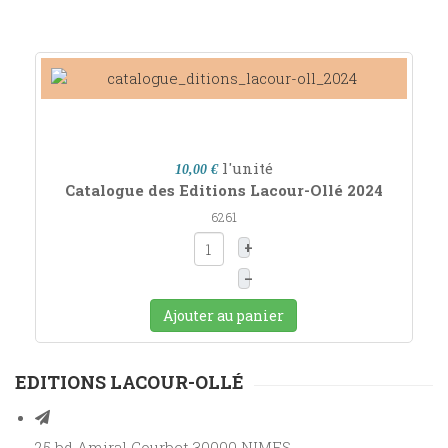
l'unité
10,00 €
Catalogue des Editions Lacour-Ollé 2024
6261
+
–
Ajouter au panier
EDITIONS LACOUR-OLLÉ
25 bd Amiral Courbet 30000 NIMES