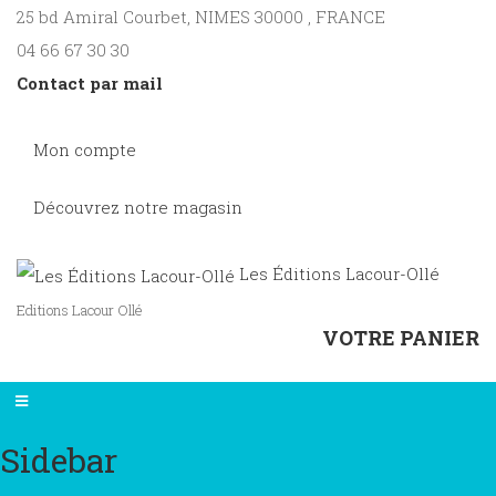
25 bd Amiral Courbet
, NIMES
30000
,
FRANCE
04 66 67 30 30
Contact par mail
Mon compte
Découvrez notre magasin
Les Éditions Lacour-Ollé
Editions Lacour Ollé
VOTRE PANIER
Sidebar