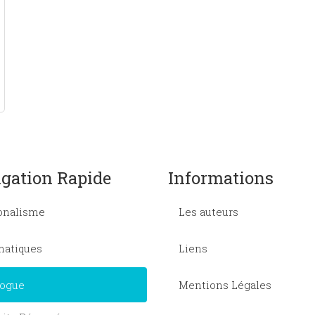
gation Rapide
Informations
onalisme
Les auteurs
atiques
Liens
logue
Mentions Légales