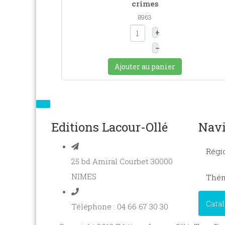
crimes
8963
+
–
Ajouter au panier
Editions Lacour-Ollé
Navi
Régi
25 bd Amiral Courbet 30000
NIMES
Thém
Cata
Téléphone : 04 66 67 30 30