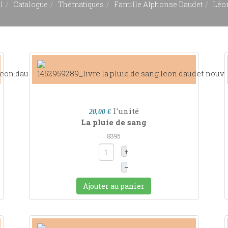
l
Catalogue
Thématiques
Famille Alphonse Daudet
Léo
l'unité
20,00 €
La pluie de sang
8395
+
–
Ajouter au panier