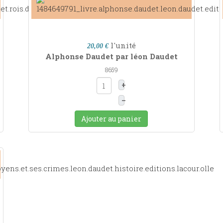
l'unité
20,00 €
Alphonse Daudet par léon Daudet
8659
+
–
Ajouter au panier