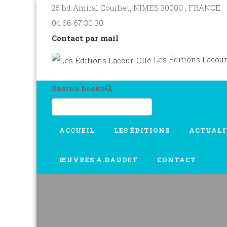
25 bd Amiral Courbet
, NIMES
30000
,
FRANCE
04 66 67 30 30
Contact par mail
Les Éditions Lacour
Search books
ACCUEIL
LES ÉDITIONS
ACTUALI
ŒUVRES A.DAUDET
CONTACT