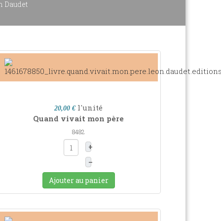
n Daudet
l'unité
20,00 €
Quand vivait mon père
8482
+
–
Ajouter au panier