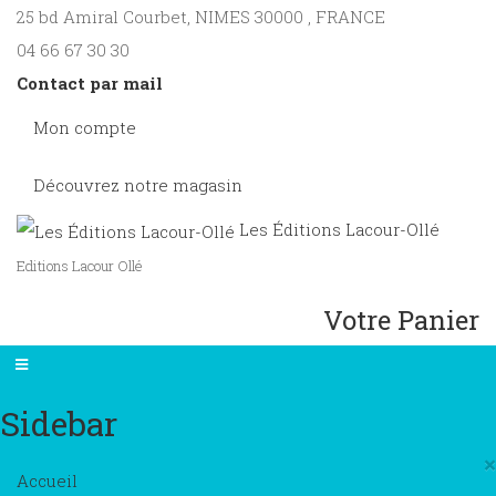
25 bd Amiral Courbet
, NIMES
30000
,
FRANCE
04 66 67 30 30
Contact par mail
Mon compte
Découvrez notre magasin
Les Éditions Lacour-Ollé
Editions Lacour Ollé
Votre Panier
Sidebar
×
Accueil