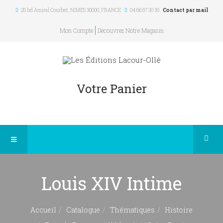
25 bd Amiral Courbet
, NIMES
30000
,
FRANCE
04 66 67 30 30
Contact par mail
Mon Compte
Découvrez Notre Magasin
Votre Panier
Louis XIV Intime
Accueil
Catalogue
Thématiques
Histoire