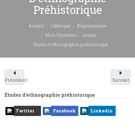
Préhistorique
Accueil
Catalogue
Régionalisme
Midi-Pyrénées
Ariège
Études d'ethnographie préhistorique
Précédent
Suivant
Études d'ethnographie préhistorique
Twitter
Facebook
Linkedin