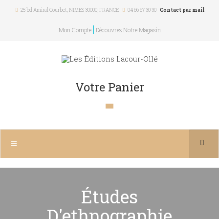
25 bd Amiral Courbet
, NIMES
30000
,
FRANCE
04 66 67 30 30
Contact par mail
Mon Compte
Découvrez Notre Magasin
Votre Panier
Études
D'ethnographie