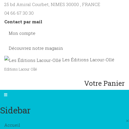
25 bd Amiral Courbet
, NIMES
30000
,
FRANCE
04 66 67 30 30
Contact par mail
Mon compte
Découvrez notre magasin
Les Éditions Lacour-Ollé
Editions Lacour Ollé
Votre Panier
Sidebar
×
Accueil