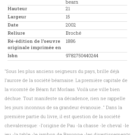
bearn
Hauteur
21
Largeur
15
Date
2002
Reliure
Broché
Ré-édition de l'oeuvre
1886
originale imprimée en
Isbn
9782750440244
"Sous les plus anciens seigneurs du pays, brille déjà
l'aurore de la société béarnaise. La première capitale de
la vicomté de Béarn fut Morlaas. Voilà une ville bien
déchue. Tout manifeste sa décadence, rien ne rappelle
les jours inconnus de sa grandeur évanouie..." Dans la
première partie du livre, il est question de la société
chevaleresque: -l'origine de Pau -la chasse -le cheval -le
jeu -la table -le jambon de Bayonne -les divertissements